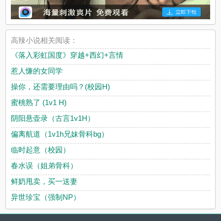
高辣小说相关阅读：
《落入彩虹国度》穿越+西幻+言情
惹人慊的女同学
操你，还需要理由吗？(校园H)
蜜桃熟了 (1v1 H)
阴阳悬壶录（古言1v1H）
偏离航道（1v1h兄妹骨科bg）
临时起意（校园）
春水误（姐弟骨科）
鲜奶甩卖，买一送妻
异世珍宝（强制NP）