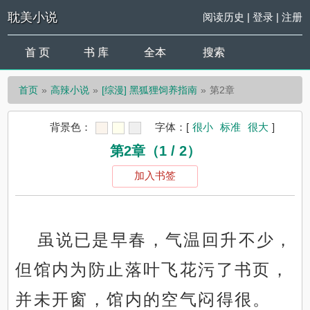
耽美小说
阅读历史
|
登录
|
注册
首 页
书 库
全本
搜索
首页
高辣小说
[综漫] 黑狐狸饲养指南
第2章
背景色：
字体：
[
很小
标准
很大
]
第2章（1 / 2）
加入书签
虽说已是早春，气温回升不少，
但馆内为防止落叶飞花污了书页，
并未开窗，馆内的空气闷得很。