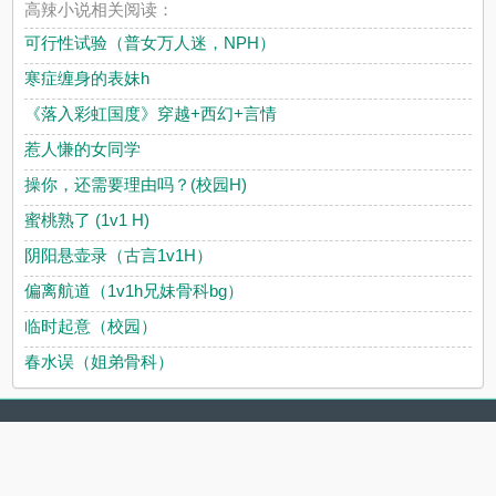
高辣小说相关阅读：
可行性试验（普女万人迷，NPH）
寒症缠身的表妹h
《落入彩虹国度》穿越+西幻+言情
惹人慊的女同学
操你，还需要理由吗？(校园H)
蜜桃熟了 (1v1 H)
阴阳悬壶录（古言1v1H）
偏离航道（1v1h兄妹骨科bg）
临时起意（校园）
春水误（姐弟骨科）