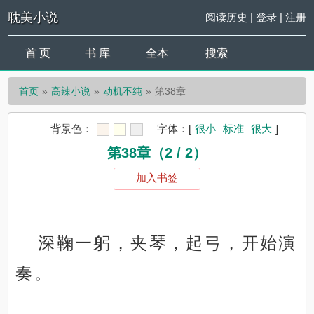
耽美小说
阅读历史
|
登录
|
注册
首 页
书 库
全本
搜索
首页
高辣小说
动机不纯
第38章
背景色：
字体：
[
很小
标准
很大
]
第38章（2 / 2）
加入书签
深鞠一躬，夹琴，起弓，开始演
奏。