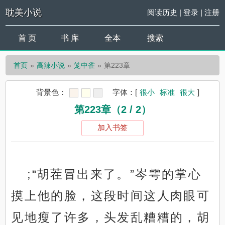
耽美小说
阅读历史
|
登录
|
注册
首 页
书 库
全本
搜索
首页
高辣小说
笼中雀
第223章
背景色：
字体：
[
很小
标准
很大
]
第223章（2 / 2）
加入书签
;“胡茬冒出来了。”岑雩的掌心
摸上他的脸，这段时间这人肉眼可
见地瘦了许多，头发乱糟糟的，胡