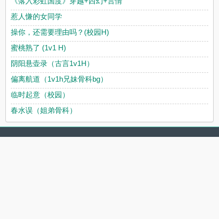
《落入彩虹国度》穿越+西幻+言情
惹人慊的女同学
操你，还需要理由吗？(校园H)
蜜桃熟了 (1v1 H)
阴阳悬壶录（古言1v1H）
偏离航道（1v1h兄妹骨科bg）
临时起意（校园）
春水误（姐弟骨科）