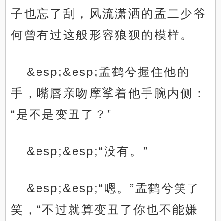
子也忘了刮，风流潇洒的孟二少爷
何曾有过这般形容狼狈的模样。
&esp;&esp;孟鹤兮握住他的
手，嘴唇亲吻摩挲着他手腕内侧：
“是不是变丑了？”
&esp;&esp;“没有。”
&esp;&esp;“嗯。”孟鹤兮笑了
笑，“不过就算变丑了你也不能嫌