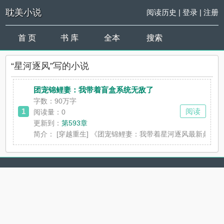
耽美小说
阅读历史
|
登录
|
注册
首 页
书 库
全本
搜索
“星河逐风”写的小说
团宠锦鲤妻：我带着盲盒系统无敌了
字数：90万字
1
阅读
阅读量：0
更新到：
第593章
简介：
[穿越重生] 《团宠锦鲤妻：我带着星河逐风最新鼎力大